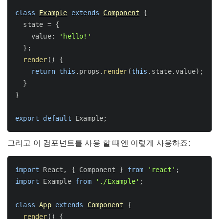
class
Example
extends
Component
{
  state 
=
{
    value
:
'hello!'
}
;
render
(
)
{
return
this
.
props
.
render
(
this
.
state
.
value
)
;
}
}
export
default
 Example
;
그리고 이 컴포넌트를 사용 할 때엔 이렇게 사용하죠:
import
 React
,
{
 Component 
}
from
'react'
;
import
 Example 
from
'./Example'
;
class
App
extends
Component
{
render
(
)
{